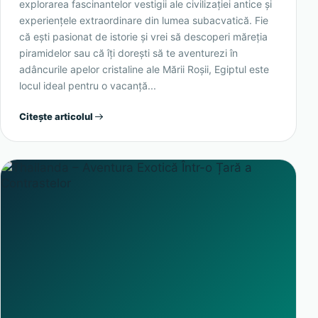
explorarea fascinantelor vestigii ale civilizației antice și
experiențele extraordinare din lumea subacvatică. Fie
că ești pasionat de istorie și vrei să descoperi măreția
piramidelor sau că îți dorești să te aventurezi în
adâncurile apelor cristaline ale Mării Roșii, Egiptul este
locul ideal pentru o vacanță...
Citește articolul