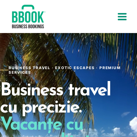
Skip
to
content
BUSINESS TRAVEL · EXOTIC ESCAPES · PREMIUM
SERVICES
Business travel
cu precizie.
Vacanțe cu